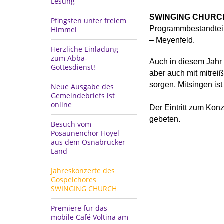
Lesung
SWINGING CHURC
Pfingsten unter freiem
Programmbestandteil
Himmel
– Meyenfeld.
Herzliche Einladung
zum Abba-
Auch in diesem Jahr
Gottesdienst!
aber auch mit mitre
sorgen. Mitsingen is
Neue Ausgabe des
Gemeindebriefs ist
online
Der Eintritt zum Konz
gebeten.
Besuch vom
Posaunenchor Hoyel
aus dem Osnabrücker
Land
Jahreskonzerte des
Gospelchores
SWINGING CHURCH
Premiere für das
mobile Café Voltina am