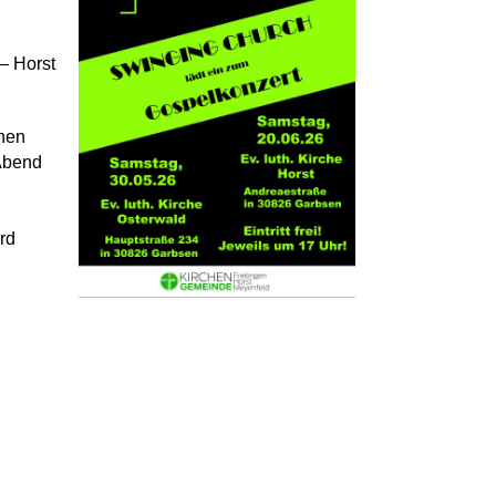
– Horst
nen
Abend
rd