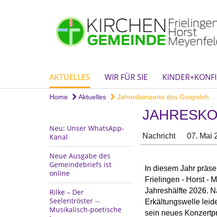
AKTUELLES
WIR FÜR SIE
KINDER+KONFI
Home
Aktuelles
Jahreskonzerte des Gospelch...
JAHRESKO
Neu: Unser WhatsApp-
Nachricht
07. Mai 
Kanal
Neue Ausgabe des
Gemeindebriefs ist
In diesem Jahr präse
online
Frielingen - Horst - 
Jahreshälfte 2026. N
Rilke – Der
Seelentröster --
Erkältungswelle leid
Musikalisch-poetische
sein neues Konzertp